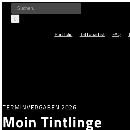
Zum
Suche
Inhalt
nach:
springen
Portfolio
Tattooartist
FAQ
TERMINVERGABEN 2026
Moin Tintlinge