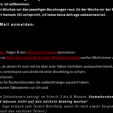
en, ist willkommen.
i Wochen vor den jeweiligen Beratungen raus. (In der Woche vor der 
t meinem Stil entspricht, ich lasse keine Anfrage unbeantwortet.
-Mail anmelden:
atus
folgen & den
WhatsApp-Channel
abonnieren
se an
WannaDos einen Blick in den WhatsApp-Katalog
werfen (Nicht immer ak
, an denen ihr euch mit mir über euer Tattoo-Vorhaben austauschen könnt.
 zu vereinbaren und direkt mit einer Anzahlung zu sichern.
erlassen.
 für Bestandskunden die vielleicht länger pausiert haben.
eurem Tattootermin vor Ort seid.
en Tattootermin beträgt im Schnitt 3 bis 6 Monate.
Stammkunden 
 müssen nicht auf das nächste Booking warten!
t. Sagt einfach zum Termin Bescheid, wenn ihr noch etwas bespr
 euch den nächsten Termin.)