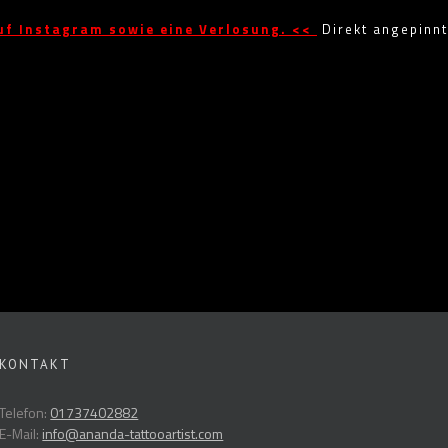
uf Instagram sowie eine Verlosung. <<
Direkt angepinnt
KONTAKT
Telefon:
01737402882
E-Mail:
info@ananda-tattooartist.com