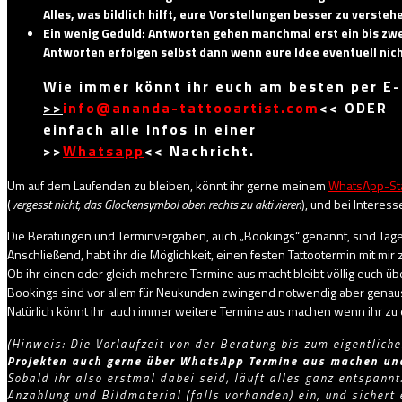
Alles, was bildlich hilft, eure Vorstellungen besser zu versteh
Ein wenig Geduld: Antworten gehen manchmal erst ein bis zwe
Antworten erfolgen selbst dann wenn eure Idee eventuell nich
Wie immer könnt ihr euch am besten per E
>>
info@ananda-tattooartist.com
<<
ODER
einfach alle Infos
in einer
>>
Whatsapp
<<
Nachricht.
Um auf dem Laufenden zu bleiben, könnt ihr gerne meinem
WhatsApp-St
(
vergesst nicht, das Glockensymbol oben rechts zu aktivieren
), und bei Interes
Die Beratungen und Terminvergaben, auch „Bookings“ genannt, sind Tage
Anschließend, habt ihr die Möglichkeit, einen festen Tattootermin mit mir
Ob ihr einen oder gleich mehrere Termine aus macht bleibt völlig euch üb
Bookings sind vor allem für Neukunden zwingend notwendig aber genauso
Natürlich könnt ihr auch immer weitere Termine aus machen wenn ihr zu 
(Hinweis: Die Vorlaufzeit von der Beratung bis zum eigentlich
Projekten auch gerne über WhatsApp Termine aus machen und
Sobald ihr also erstmal dabei seid, läuft alles ganz entspann
Anzahlung und Bildmaterial (falls vorhanden) ein, und sichert